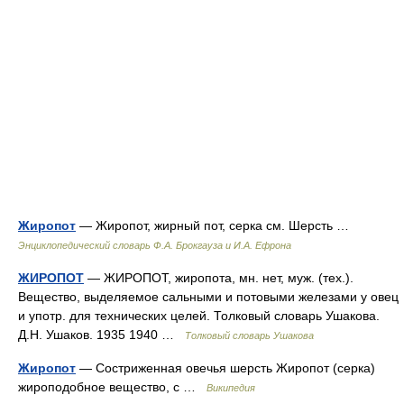
Жиропот
— Жиропот, жирный пот, серка см. Шерсть …
Энциклопедический словарь Ф.А. Брокгауза и И.А. Ефрона
ЖИРОПОТ
— ЖИРОПОТ, жиропота, мн. нет, муж. (тех.).
Вещество, выделяемое сальными и потовыми железами у овец
и употр. для технических целей. Толковый словарь Ушакова.
Д.Н. Ушаков. 1935 1940 …
Толковый словарь Ушакова
Жиропот
— Состриженная овечья шерсть Жиропот (серка)
жироподобное вещество, с …
Википедия