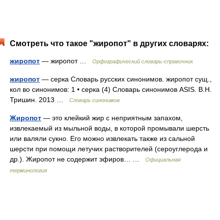
Смотреть что такое "жиропот" в других словарях:
жиропот
— жиропот …
Орфографический словарь-справочник
жиропот
— серка Словарь русских синонимов. жиропот сущ.,
кол во синонимов: 1 • серка (4) Словарь синонимов ASIS. В.Н.
Тришин. 2013 …
Словарь синонимов
Жиропот
— это клейкий жир с неприятным запахом,
извлекаемый из мыльной воды, в которой промывали шерсть
или валяли сукно. Его можно извлекать также из сальной
шерсти при помощи летучих растворителей (сероуглерода и
др.). Жиропот не содержит эфиров… …
Официальная
терминология