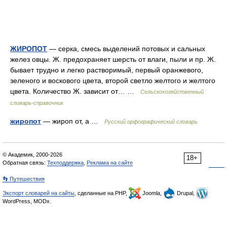
ЖИРОПОТ
— серка, смесь выделений потовых и сальных
желез овцы. Ж. предохраняет шерсть от влаги, пыли и пр. Ж.
бывает трудно и легко растворимый, первый оранжевого,
зеленого и воскового цвета, второй светло желтого и желтого
цвета. Количество Ж. зависит от… …
Сельскохозяйственный
словарь-справочник
жиропот
— жироп от, а …
Русский орфографический словарь
© Академик, 2000-2026
18+
Обратная связь:
Техподдержка
,
Реклама на сайте
👣 Путешествия
Экспорт словарей на сайты
, сделанные на PHP,
Joomla,
Drupal,
WordPress, MODx.