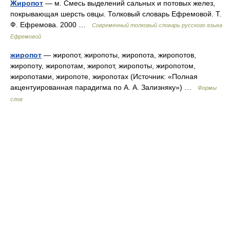
Жиропот
— м. Смесь выделений сальных и потовых желез,
покрывающая шерсть овцы. Толковый словарь Ефремовой. Т.
Ф. Ефремова. 2000 …
Современный толковый словарь русского языка
Ефремовой
жиропот
— жиропот, жиропоты, жиропота, жиропотов,
жиропоту, жиропотам, жиропот, жиропоты, жиропотом,
жиропотами, жиропоте, жиропотах (Источник: «Полная
акцентуированная парадигма по А. А. Зализняку») …
Формы
слов