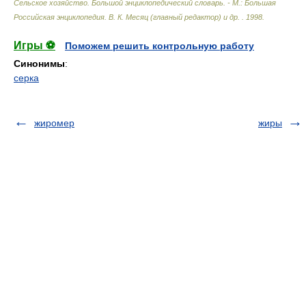
Сельское хозяйство. Большой энциклопедический словарь. - М.: Большая
Российская энциклопедия
.
В. К. Месяц (главный редактор) и др.
.
1998
.
Игры ⚽
Поможем решить контрольную работу
Синонимы
:
серка
жиромер
жиры