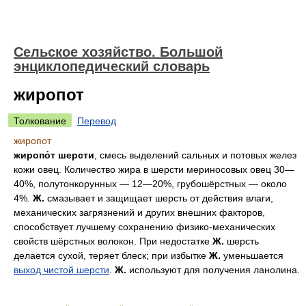
Сельское хозяйство. Большой
энциклопедический словарь
жиропот
Толкование
Перевод
жиропот
жиропо́т
шерсти
, смесь выделений сальных и потовых желез
кожи овец. Количество жира в шерсти мериносовых овец 30—
40%, полутонкорунных — 12—20%, грубошёрстных — около
4%.
Ж.
смазывает и защищает шерсть от действия влаги,
механических загрязнений и других внешних факторов,
способствует лучшему сохранению физико-механических
свойств шёрстных волокон. При недостатке
Ж.
шерсть
делается сухой, теряет блеск; при избытке
Ж.
уменьшается
выход чистой шерсти
.
Ж.
используют для получения ланолина.